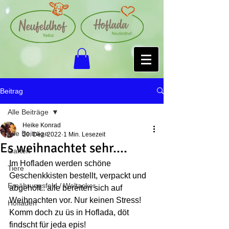
Beitrag
Alle Beiträge
Heike Konrad
Alle Beiträge
20. Dez. 2022
1 Min. Lesezeit
Es weihnachtet sehr....
Garten
Im Hofladen werden schöne 
Tiere
Geschenkkisten bestellt, verpackt und 
Ernährungsfeld / Weltacker
abgeholt.. alle bereiten sich auf 
Weihnachten vor. Nur keinen Stress! 
Hofladen
Komm doch zu üs in Hoflada, döt 
findscht für jeda epis!