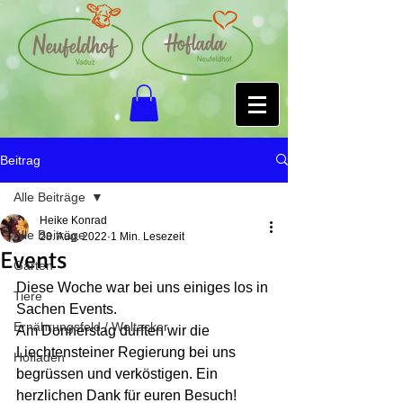
Beitrag
Alle Beiträge
Heike Konrad
Alle Beiträge
28. Aug. 2022
1 Min. Lesezeit
Events
Garten
Diese Woche war bei uns einiges los in 
Tiere
Sachen Events.
Ernährungsfeld / Weltacker
Am Donnerstag durften wir die 
Liechtensteiner Regierung bei uns 
Hofladen
begrüssen und verköstigen. Ein 
herzlichen Dank für euren Besuch!