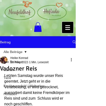
Beitrag
Alle Beiträge
Heike Konrad
Alle Beiträge
10. Nov. 2022
1 Min. Lesezeit
Vadozner Reis
Garten
Letzten Samstag wurde unser Reis 
Tiere
geerntet. Jetzt geht er in die 
Ernährungsfeld / Weltacker
Verarbeitung, er wird getrocknet, 
aussortiert damit keine Fremdkörper im 
Hofladen
Reis sind und zum  Schluss wird er 
noch geschliffen.